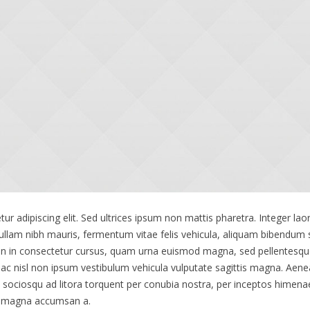
r adipiscing elit. Sed ultrices ipsum non mattis pharetra. Integer laor
 Nullam nibh mauris, fermentum vitae felis vehicula, aliquam bibendum 
en in consectetur cursus, quam urna euismod magna, sed pellentesq
ac nisl non ipsum vestibulum vehicula vulputate sagittis magna. Aenea
ti sociosqu ad litora torquent per conubia nostra, per inceptos hime
us magna accumsan a.