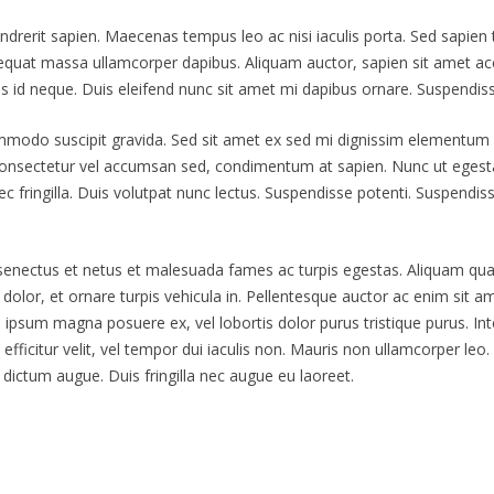
rit sapien. Maecenas tempus leo ac nisi iaculis porta. Sed sapien tort
quat massa ullamcorper dapibus. Aliquam auctor, sapien sit amet acc
pis id neque. Duis eleifend nunc sit amet mi dapibus ornare. Suspendiss
ommodo suscipit gravida. Sed sit amet ex sed mi dignissim elementum
consectetur vel accumsan sed, condimentum at sapien. Nunc ut egesta
fringilla. Duis volutpat nunc lectus. Suspendisse potenti. Suspendi
senectus et netus et malesuada fames ac turpis egestas. Aliquam quam 
s dolor, et ornare turpis vehicula in. Pellentesque auctor ac enim si
, ipsum magna posuere ex, vel lobortis dolor purus tristique purus. Int
 efficitur velit, vel tempor dui iaculis non. Mauris non ullamcorper leo
dictum augue. Duis fringilla nec augue eu laoreet.