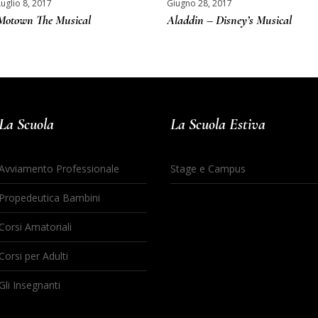
Luglio 8, 2017
Giugno 28, 2017
Motown The Musical
Aladdin – Disney’s Musical
La Scuola
La Scuola Estiva
Avviamento Professionale
Stage e Campus
Propedeutica Bambini
Corsi Amatoriali
Corsi per Adulti
Gli Insegnanti