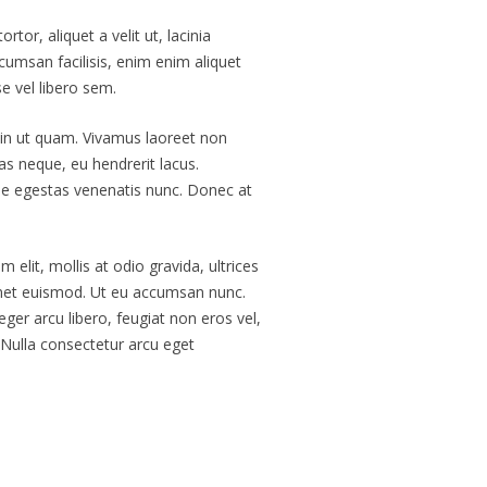
or, aliquet a velit ut, lacinia
umsan facilisis, enim enim aliquet
e vel libero sem.
 in ut quam. Vivamus laoreet non
s neque, eu hendrerit lacus.
sse egestas venenatis nunc. Donec at
elit, mollis at odio gravida, ultrices
t amet euismod. Ut eu accumsan nunc.
eger arcu libero, feugiat non eros vel,
. Nulla consectetur arcu eget