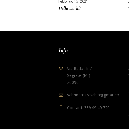
Febbraio 15, 2021
Hello world!
Info
Via Radaelli 7
Segrate (MI)
20090
sabrinamaraschin@gmail.com
Contatti: 339.49.49.720