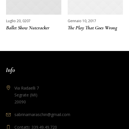
Luglio 20, 0207
Gennaio 10, 2017
Ballet Show Nutcracker
The Play That Goes Wrong
Info
Via Radaelli 7
Segrate (MI)
20090
sabrinamaraschin@gmail.com
Contatti: 339.49.49.720