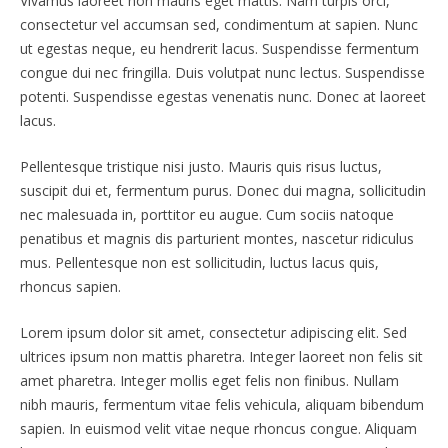
Vivamus laoreet non mauris eget mattis. Nam turpis orci,
consectetur vel accumsan sed, condimentum at sapien. Nunc
ut egestas neque, eu hendrerit lacus. Suspendisse fermentum
congue dui nec fringilla. Duis volutpat nunc lectus. Suspendisse
potenti. Suspendisse egestas venenatis nunc. Donec at laoreet
lacus.
Pellentesque tristique nisi justo. Mauris quis risus luctus,
suscipit dui et, fermentum purus. Donec dui magna, sollicitudin
nec malesuada in, porttitor eu augue. Cum sociis natoque
penatibus et magnis dis parturient montes, nascetur ridiculus
mus. Pellentesque non est sollicitudin, luctus lacus quis,
rhoncus sapien.
Lorem ipsum dolor sit amet, consectetur adipiscing elit. Sed
ultrices ipsum non mattis pharetra. Integer laoreet non felis sit
amet pharetra. Integer mollis eget felis non finibus. Nullam
nibh mauris, fermentum vitae felis vehicula, aliquam bibendum
sapien. In euismod velit vitae neque rhoncus congue. Aliquam