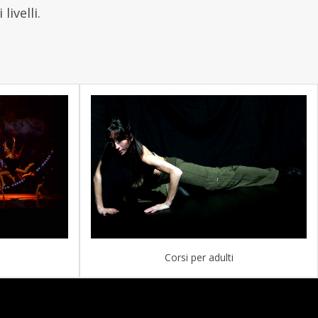
ivelli.
Corsi per adulti