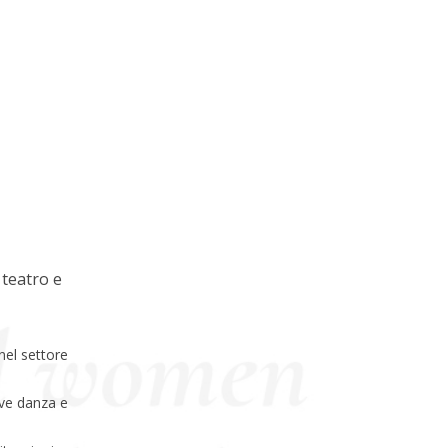
 teatro e
 nel settore
ove danza e