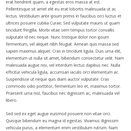
erat hendrerit quam, a egestas eros massa at est.
Pellentesque sit amet elit eu erat lobortis malesuada ut ac
lectus. Vestibulum ante ipsum primis in faucibus orci luctus et
ultrices posuere cubilia Curae; Sed vulputate mauris ut quam
tincidunt fringilla. Morbi vitae sem tempus tortor convallis
vulputate id nec neque. Nunc tristique dolor non ipsum
fermentum, vel aliquet nibh feugiat. Aenean quis massa sed
sapien maximus aliquet. Cras in tincidunt ligula. Duis urna elit,
elementum ut nulla sit amet, bibendum consectetur velit. Nam
malesuada augue nisi, vel interdum lectus dapibus nec. Nulla
efficitur vehicula ligula, accumsan iaculis orci elementum ac.
Suspendisse ut neque quis diam auctor vulputate. Cras
commodo odio porttitor, fermentum leo et, maximus tortor.
Praesent urna nisl, faucibus nec dignissim ac, malesuada vel
libero.
Sed sed ex eget augue euismod posuere non vitae orci.
Quisque bibendum eu magna id egestas. Vivamus dignissim
vehicula purus, a elementum enim vestibulum rutrum. Nam